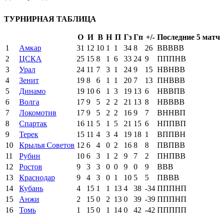
ТУРНИРНАЯ ТАБЛИЦА
О
И
В
Н
П
Гз
Гп
+/-
Последние 5 матч
1
Амкар
31
12
10
1
1
34
8
26
В
В
В
В
В
2
ЦСКА
25
15
8
1
6
33
24
9
П
П
П
Н
В
3
Урал
24
11
7
3
1
24
9
15
Н
В
Н
В
В
4
Зенит
19
8
6
1
1
20
7
13
П
Н
В
В
В
5
Динамо
19
10
6
1
3
19
13
6
Н
В
В
П
В
6
Волга
17
9
5
2
2
21
13
8
Н
В
В
В
В
7
Локомотив
17
9
5
2
2
16
9
7
В
Н
Н
В
П
8
Спартак
16
11
5
1
5
21
15
6
Н
П
П
В
П
9
Терек
15
11
4
3
4
19
18
1
В
П
П
В
Н
10
Крылья Советов
12
6
4
0
2
16
8
8
П
В
П
В
В
11
Рубин
10
6
3
1
2
9
7
2
П
Н
П
В
В
12
Ростов
9
3
3
0
0
9
0
9
В
В
В
13
Краснодар
9
4
3
0
1
10
5
5
П
В
В
В
14
Кубань
4
15
1
1
13
4
38
-34
П
П
П
Н
П
15
Анжи
2
15
0
2
13
0
39
-39
П
П
П
Н
П
16
Томь
1
15
0
1
14
0
42
-42
П
П
П
П
П