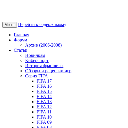
Перейти к содержимому
Меню
Главная
Форум
Архив (2006-2008)
Статьи
Новичкам
Киберспорт
История франшизы
Обзоры и рецензии игр
Серия FIFA
FIFA 17
FIFA 16
FIFA 15
FIFA 14
FIFA 13
FIFA 12
FIFA 11
FIFA 10
FIFA 09
FIFA 08