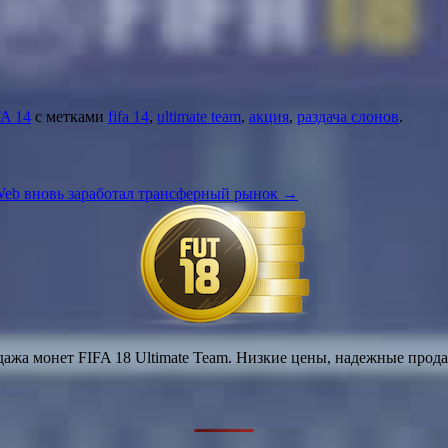
FA 14
с метками
fifa 14
,
ultimate team
,
акция
,
раздача слонов
.
eb вновь заработал трансферный рынок
→
ажа монет FIFA 18 Ultimate Team. Низкие цены, надежные прод