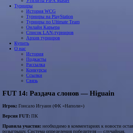
Утилиты FIFA Master
Турниры
История WCG
Турниры на PlayStation
Турниры по Ultimate Team
Онлайн Карьера
Список LAN-турниров
Архив турниров
Купить
О нас
История
Подкасты
Рассылка
Конкурсы
Ссылки
Связь
FUT 14: Раздача слонов — Higuain
Игрок:
Гонсало Игуаин (ФК «Наполи»)
Версия FUT:
ПК
Правила участия:
необходимо в комментариях к новости остави
розыгрышу. Система определения победителя — случайная.