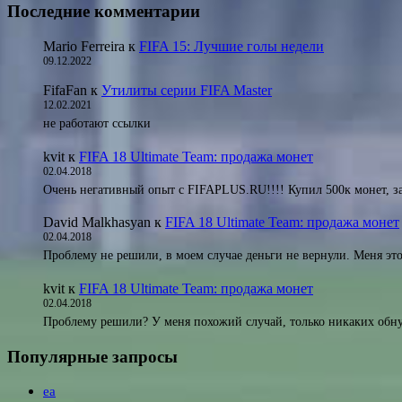
Последние комментарии
Mario Ferreira
к
FIFA 15: Лучшие голы недели
09.12.2022
FifaFan
к
Утилиты серии FIFA Master
12.02.2021
не работают ссылки
kvit
к
FIFA 18 Ultimate Team: продажа монет
02.04.2018
Очень негативный опыт с FIFAPLUS.RU!!!! Купил 500к монет, за
David Malkhasyan
к
FIFA 18 Ultimate Team: продажа монет
02.04.2018
Проблему не решили, в моем случае деньги не вернули. Меня э
kvit
к
FIFA 18 Ultimate Team: продажа монет
02.04.2018
Проблему решили? У меня похожий случай, только никаких обну
Популярные запросы
ea