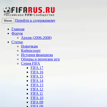
Перейти к содержимому
Меню
Главная
Форум
Архив (2006-2008)
Статьи
Новичкам
Киберспорт
История франшизы
Обзоры и рецензии игр
Серия FIFA
FIFA 17
FIFA 16
FIFA 15
FIFA 14
FIFA 13
FIFA 12
FIFA 11
FIFA 10
FIFA 09
FIFA 08