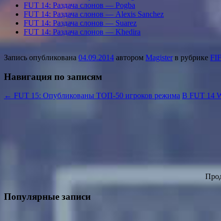
FUT 14: Раздача слонов — Pogba
FUT 14: Раздача слонов — Alexis Sanchez
FUT 14: Раздача слонов — Suarez
FUT 14: Раздача слонов — Khedira
Запись опубликована
04.09.2014
автором
Magister
в рубрике
FI
Навигация по записям
←
FUT 15: Опубликованы ТОП-50 игроков режима
В FUT 14 W
Прод
Популярные записи