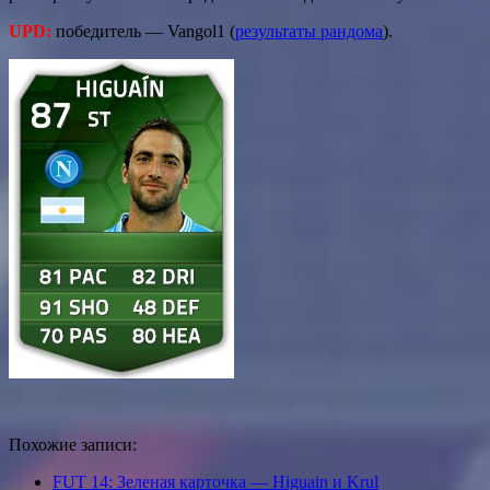
UPD:
победитель — Vangol1 (
результаты рандома
).
Похожие записи:
FUT 14: Зеленая карточка — Higuain и Krul