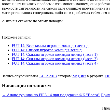
вовсе и нет никаких проблем с взаимопониманием, они работа
важность сыгранности на самом деле слишком преувеличена в ре
мастерстве ваших соперников, либо же в проблемах геймплея с
А что вы скажите по этому поводу?
Похожие записи:
FUT 14: Все скиллы игроков команды легенд
FUT 14: Список игроков команды легенд
FUT 14: Скиллы игроков команды легенд (часть 1)
FUT 14: Скиллы игроков команды легенд (часть 3)
FUT 14: Скиллы игроков команды легенд (часть 4)
Запись опубликована
14.12.2013
автором
Magister
в рубрике
FI
Навигация по записям
←
Анонс турнира по FIFA 14 при поддержке ФК "Волга"
Прим
Прод