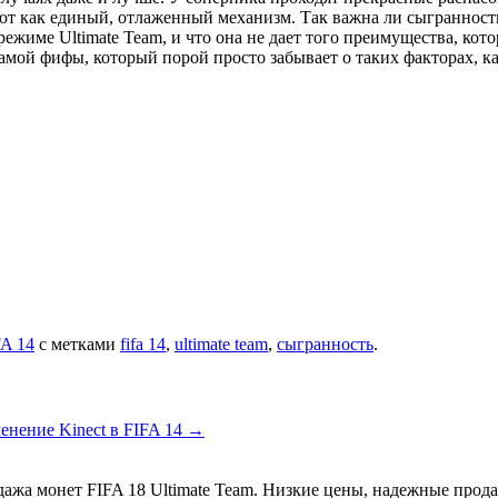
ют как единый, отлаженный механизм. Так важна ли сыгранност
жиме Ultimate Team, и что она не дает того преимущества, кото
амой фифы, который порой просто забывает о таких факторах, к
FA 14
с метками
fifa 14
,
ultimate team
,
сыгранность
.
енение Kinect в FIFA 14
→
ажа монет FIFA 18 Ultimate Team. Низкие цены, надежные прод