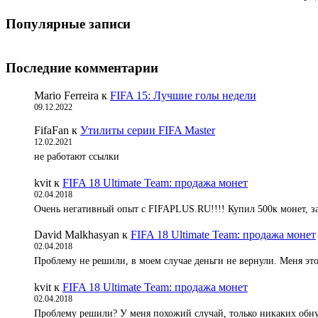
Популярные записи
Последние комментарии
Mario Ferreira
к
FIFA 15: Лучшие голы недели
09.12.2022
FifaFan
к
Утилиты серии FIFA Master
12.02.2021
не работают ссылки
kvit
к
FIFA 18 Ultimate Team: продажа монет
02.04.2018
Очень негативный опыт с FIFAPLUS.RU!!!! Купил 500к монет, за
David Malkhasyan
к
FIFA 18 Ultimate Team: продажа монет
02.04.2018
Проблему не решили, в моем случае деньги не вернули. Меня э
kvit
к
FIFA 18 Ultimate Team: продажа монет
02.04.2018
Проблему решили? У меня похожий случай, только никаких обну