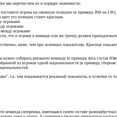
ее мы перечислим их в порядке значимости:
 поставите игрока на смежную позицию (к примеру, RW на LW), 
о цвет его позиции станет красным.
ду игроками
жду игроками
 между игроками
ти, что и игроки в команде или же тренер должен принадлежать
тественно, ниже, чем при зеленных показателях. Красные показа
м нужно собирать реальную команду (к примеру, весь состав Юве
собранной из игроков одной национальности (к примеру, сборная
ациональностей.
", т.к. там показывается реальный показатель, в отличии от тог
что команда соперника, имеющая в своем составе разношёрстных
случаях даже и лучше. У соперника проходят прекрасные распас