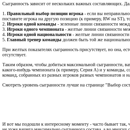
Сыгранность зависит от нескольких важных составляющих. Дал
1.
Правильный выбор позиции игрока
- если вы неправильно
поставите игрока на другую позицию (к примеру, RW на ST), т
2.
Игроки одной команды
- зеленные линии связанности меж
3.
Игроки одного чемпионата
- желтые линии связанности ме
4.
Игроки одной национальности
- желтые линии связанности
5.
Главный тренер команды
должен быть той же национальнос
При желтых показателях сыгранность присутствует, но она, ес
отсутствует.
Таким образом, чтобы добиться максимальной сыгранности, ва
какого-нибудь чемпионата (к примеру, Серия А) и у команды, 
команд, собранных из разных игроков разных чемпионатов и н
Смотреть уровень сыгранности лучше на странице "Выбор состава
И вот мы подошли к интересному моменту - часто бывает так, 
не хуже вашего максимально сыгранного состава, а во многих 