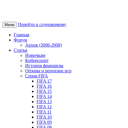
Перейти к содержимому
Меню
Главная
Форум
Архив (2006-2008)
Статьи
Новичкам
Киберспорт
История франшизы
Обзоры и рецензии игр
Серия FIFA
FIFA 17
FIFA 16
FIFA 15
FIFA 14
FIFA 13
FIFA 12
FIFA 11
FIFA 10
FIFA 09
FIFA 08